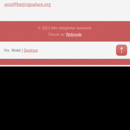
post@bei
jingpala
ce.org
© 2013 Alle rettigheter reservert.
Drevet av
Webnode
Vis:
Mobil
|
Desktop